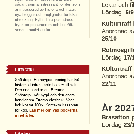
Lekar och fi
sådant som är intressant för den som
är intresserad av historia och natur,
Lördag 5/9 
nya bloggar och möjligheter för lokal
utveckling. Fyll i din e-postadress,
Kulturträff
tryck på prenumerera och bekräfta
sedan i mailet du får.
Anordnad av
25/10
Rotmosgill
Lördag 17/1
KUlturträf
Litteratur
Anordnad a
Snöstorps Hembygdsförening har två
22/11
historiskt intressanta böcker till salu.
Den ena handlar om Breared
Snöstorp - vår bygd och den andra
handlar om Ettarps glasbruk. Varje
År 202
bok kostar 100:-. Kontakta kassören
för köp.
Läs
mer om vad böckerna
innehåller.
Brasafton 
Lördag 23/1