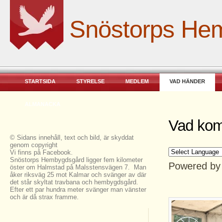
Snöstorps He
STARTSIDA
STYRELSE
MEDLEM
VAD HÄNDER
ALMANACKA
Vad kom
© Sidans innehåll, text och bild, är skyddat
genom copyright
Vi finns på Facebook.
Snöstorps Hembygdsgård ligger fem kilometer
Powered b
öster om Halmstad på Malsstensvägen 7. Man
åker riksväg 25 mot Kalmar och svänger av där
det står skyltat travbana och hembygdsgård.
Efter ett par hundra meter svänger man vänster
och är då strax framme.