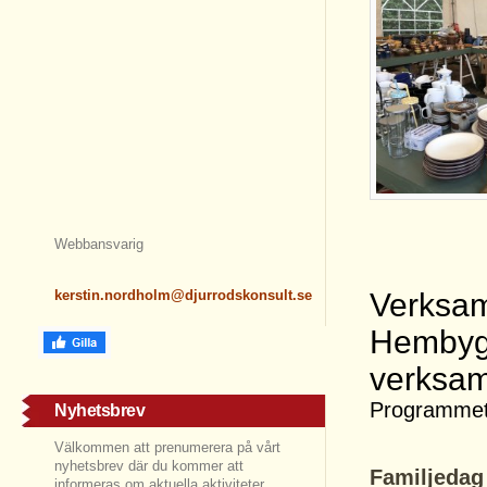
Webbansvarig
kerstin.nordholm@djurrodskonsult.se
Verksam
Hembyg
verksam
Programmet 
Nyhetsbrev
Välkommen att prenumerera på vårt
nyhetsbrev där du kommer att
Familjeda
informeras om aktuella aktiviteter,