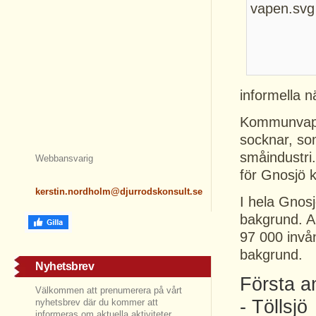
informella n
Kommunvapne
socknar, so
småindustri
Webbansvarig
för Gnosjö
kerstin.nordholm@djurrodskonsult.se
I hela Gnos
bakgrund. A
97 000 invå
bakgrund.
Nyhetsbrev
Första a
Välkommen att prenumerera på vårt
- Töllsjö
nyhetsbrev där du kommer att
informeras om aktuella aktiviteter,