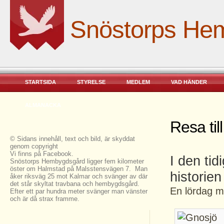
Snöstorps He
STARTSIDA
STYRELSE
MEDLEM
VAD HÄNDER
ALMANACKA
Resa ti
© Sidans innehåll, text och bild, är skyddat
genom copyright
Vi finns på Facebook.
I den tid
Snöstorps Hembygdsgård ligger fem kilometer
öster om Halmstad på Malsstensvägen 7. Man
historien
åker riksväg 25 mot Kalmar och svänger av där
det står skyltat travbana och hembygdsgård.
En lördag mo
Efter ett par hundra meter svänger man vänster
och är då strax framme.