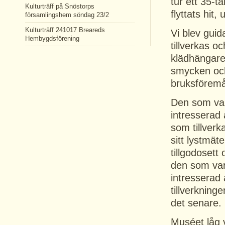
tur ett 35-t
Kulturträff på Snöstorps
flyttats hit
församlingshem söndag 23/2
Kulturträff 241017 Breareds
Vi blev guid
Hembygdsförening
tillverkas o
klädhängare
smycken och
bruksförem
Den som va
intresserad
som tillverk
sitt lystmäte
tillgodosett
den som va
intresserad 
tillverkning
det senare.
Muséet låg 