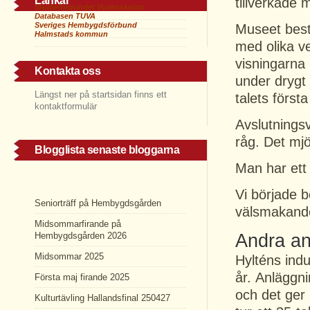
Länkar
tillverkade 
Studieförbundet Vuxenskolan
Databasen TUVA
Sveriges Hembygdsförbund
Museet bestå
Halmstads kommun
med olika ve
visningarna
Kontakta oss
under drygt
Längst ner på startsidan finns ett
talets först
kontaktformulär
Avslutningsv
råg. Det mjö
Blogglista senaste bloggarna
Man har ett
Vi började 
Seniorträff på Hembygdsgården
välsmakand
Midsommarfirande på
Andra an
Hembygdsgården 2026
Midsommar 2025
Hylténs indu
år. Anläggni
Första maj firande 2025
och det ger 
Kulturtävling Hallandsfinal 250427