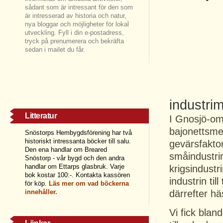
sådant som är intressant för den som
är intresserad av historia och natur,
nya bloggar och möjligheter för lokal
utveckling. Fyll i din e-postadress,
tryck på prenumerera och bekräfta
sedan i mailet du får.
industr
Litteratur
I Gnosjö-om
bajonettsmed
Snöstorps Hembygdsförening har två
historiskt intressanta böcker till salu.
gevärsfaktor
Den ena handlar om Breared
småindustrin
Snöstorp - vår bygd och den andra
handlar om Ettarps glasbruk. Varje
krigsindust
bok kostar 100:-. Kontakta kassören
industrin ti
för köp.
Läs
mer om vad böckerna
innehåller.
därrefter hä
Vi fick blan