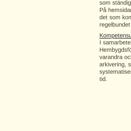
som ständig
På hemsidan
det som kom
regelbundet 
Kompetensut
I samarbete
Hembygdsför
varandra och
arkivering,
systematiser
tid.