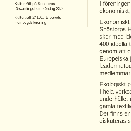
I föreningen
Kulturträff på Snöstorps
församlingshem söndag 23/2
ekonomiskt, 
Kulturträff 241017 Breareds
Ekonomiskt 
Hembygdsförening
Snöstorps 
sker med id
400 ideella 
genom att g
Europeiska 
leadermetode
medlemmarna 
Ekologiskt p
I hela verks
underhållet 
gamla textil
Det finns en
diskuteras s