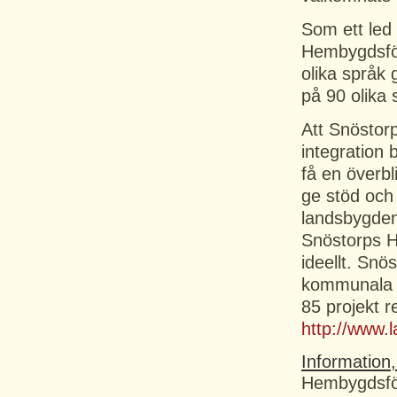
Som ett led 
Hembygdsför
olika språk
på 90 olika 
Att Snöstorp
integration 
få en överbli
ge stöd och 
landsbygden
Snöstorps H
ideellt. Sn
kommunala pr
85 projekt r
http://www
Information,
Hembygdsfö