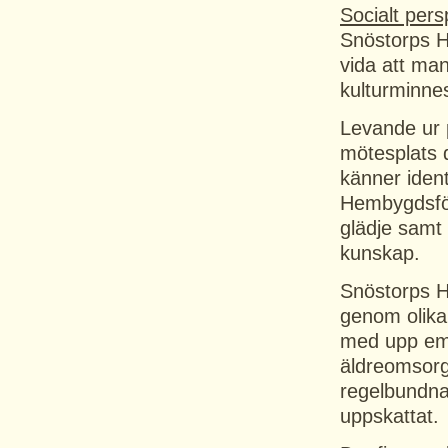
Socialt pers
Snöstorps H
vida att man
kulturminne
Levande ur 
mötesplats 
känner ident
Hembygdsför
glädje samt 
kunskap.
Snöstorps H
genom olika
med upp em
äldreomsorg 
regelbundna
uppskattat.