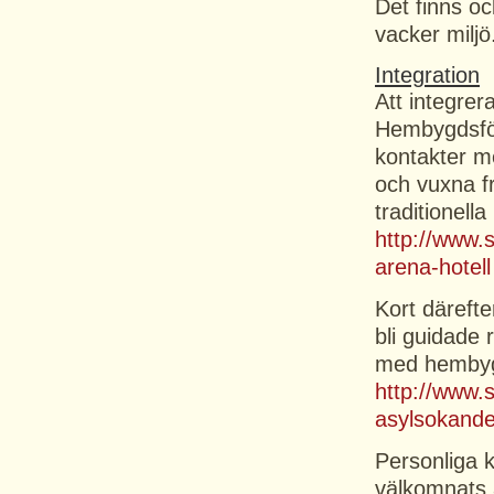
Det finns oc
vacker miljö
Integration
Att integrer
Hembygdsför
kontakter m
och vuxna f
traditionell
http://www.
arena-hotell
Kort däreft
bli guidade 
med hembyg
http://www
asylsokand
Personliga k
välkomnats ä