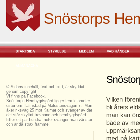
Snöstorps He
STARTSIDA
STYRELSE
MEDLEM
VAD HÄNDER
ALMANACKA
Snöstor
© Sidans innehåll, text och bild, är skyddat
genom copyright
Vi finns på Facebook.
Vilken före
Snöstorps Hembygdsgård ligger fem kilometer
öster om Halmstad på Malsstensvägen 7. Man
bli årets el
åker riksväg 25 mot Kalmar och svänger av där
man kan öns
det står skyltat travbana och hembygdsgård.
Efter ett par hundra meter svänger man vänster
både av med
och är då strax framme.
uppmärksamm
med på kar