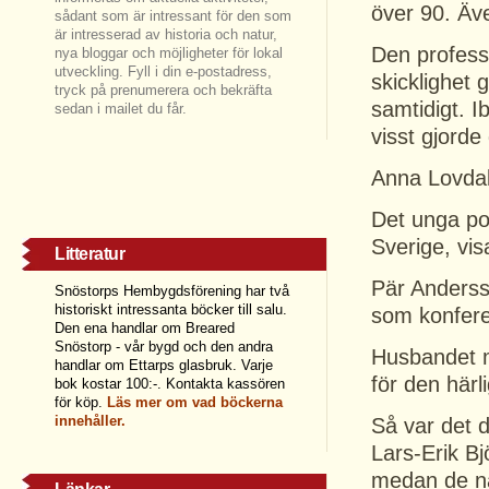
över 90. Äv
sådant som är intressant för den som
är intresserad av historia och natur,
Den professi
nya bloggar och möjligheter för lokal
utveckling. Fyll i din e-postadress,
skicklighet 
tryck på prenumerera och bekräfta
samtidigt. I
sedan i mailet du får.
visst gjorde
Anna Lovdal 
Det unga po
Sverige, vis
Litteratur
Pär Andersso
Snöstorps Hembygdsförening har två
historiskt intressanta böcker till salu.
som konfere
Den ena handlar om Breared
Snöstorp - vår bygd och den andra
Husbandet 
handlar om Ettarps glasbruk. Varje
för den härl
bok kostar 100:-. Kontakta kassören
för köp.
Läs
mer om vad böckerna
innehåller.
Så var det d
Lars-Erik B
medan de n