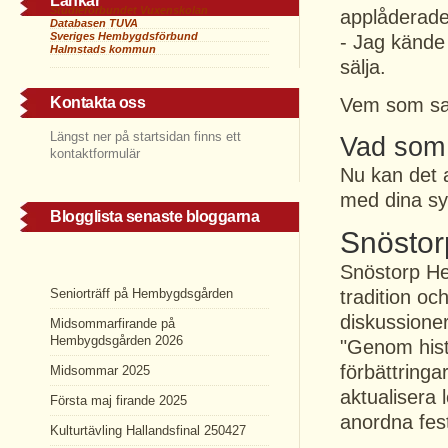
Länkar
Studieförbundet Vuxenskolan
applåderad
Databasen TUVA
Sveriges Hembygdsförbund
- Jag kände
Halmstads kommun
sälja.
Kontakta oss
Vem som sad
Längst ner på startsidan finns ett
Vad som 
kontaktformulär
Nu kan det a
med dina s
Blogglista senaste bloggarna
Snöstor
Snöstorp He
Seniorträff på Hembygdsgården
tradition oc
diskussione
Midsommarfirande på
Hembygdsgården 2026
"Genom hist
förbättringa
Midsommar 2025
aktualisera 
Första maj firande 2025
anordna fes
Kulturtävling Hallandsfinal 250427