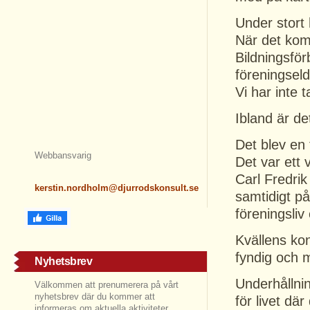
Under stort
När det kom 
Bildningsfö
föreningseld
Vi har inte t
Ibland är de
Det blev en 
Webbansvarig
Det var ett
Carl Fredri
kerstin.nordholm@djurrodskonsult.se
samtidigt på
föreningsliv 
Kvällens kon
fyndig och m
Nyhetsbrev
Underhållni
Välkommen att prenumerera på vårt
nyhetsbrev där du kommer att
för livet d
informeras om aktuella aktiviteter,